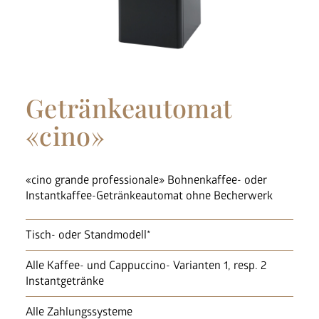
Nespresso Pads
Bohnenkaffee
Instantgenuss
Getränkeautomat
Tee
Aufheller, Zucker & Co
«cino»
Nespresso Pads
Jura
Becher, Zubehör & Co
«cino grande professionale» Bohnenkaffee- oder
OPUS
Instantkaffee-Getränkeautomat ohne Becherwerk
Tisch- oder Standmodell*
Alle Kaffee- und Cappuccino- Varianten 1, resp. 2
Instantgetränke
Ansprechpartner
Jobs
Alle Zahlungssysteme