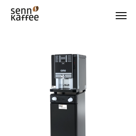
Heissgetränke
Kaltgetränke
Snacks und Frischprodukte
Zahlungssysteme
Kaffeemaschinen
Pflegeprodukte & Zubehör
Maschinen