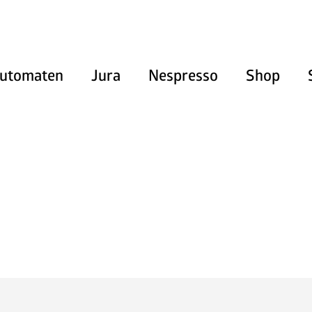
utomaten
Jura
Nespresso
Shop
Heissgetränke
Kaltgetränke
Snacks und Frischprodukte
Zahlungssysteme
Kaffeemaschinen
Pflegeprodukte & Zubehör