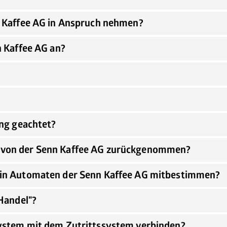
n Kaffee AG in Anspruch nehmen?
Maschinen
Nespresso Pads
n Kaffee AG an?
Bohnenkaffee
Instantgenuss
Tee
ing geachtet?
Aufheller, Zucker & Co
Nespresso Pads
 von der Senn Kaffee AG zurückgenommen?
Jura
Becher, Zubehör & Co
 in Automaten der Senn Kaffee AG mitbestimmen?
OPUS
 Handel"?
ystem mit dem Zutrittssystem verbinden?