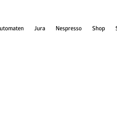
utomaten
Jura
Nespresso
Shop
Heissgetränke
Kaltgetränke
Snacks und Frischprodukte
Zahlungssysteme
Kaffeemaschinen
Pflegeprodukte & Zubehör