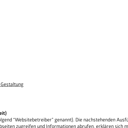
Maschinen
Nespresso Pads
Bohnenkaffee
Instantgenuss
Tee
Aufheller, Zucker & Co
Nespresso Pads
e Gestaltung
Jura
Becher, Zubehör & Co
OPUS
it)
olgend “Websitebetreiber” genannt). Die nachstehenden Ausfüh
bseiten zugreifen und Informationen abrufen, erklären sich