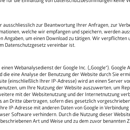
ie für die Einhaltung von Datenschutzbestimmungen keine Ve
 ausschliesslich zur Beantwortung Ihrer Anfragen, zur Verb
mationen, welche wir empfangen und speichern, werden aussc
n Angaben, um einen Download zu tätigen. Wir verpflichten u
em Datenschutzgesetz vereinbar ist.
 einen Webanalysedienst der Google Inc. („Google“). Google A
 die eine Analyse der Benutzung der Website durch Sie ermö
te (einschließlich Ihrer IP-Adresse) wird an einen Server v
benutzen, um Ihre Nutzung der Website auszuwerten, um Repor
itere mit der Websitenutzung und der Internetnutzung verb
 an Dritte übertragen, sofern dies gesetzlich vorgeschrieben
Ihre IP-Adresse mit anderen Daten von Google in Verbindung b
wser Software verhindern. Durch die Nutzung dieser Website 
r beschriebenen Art und Weise und zu dem zuvor benannten 