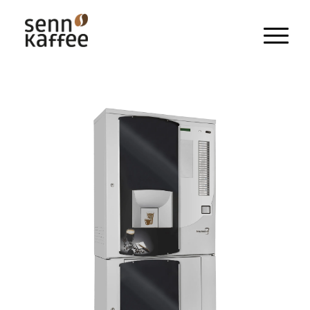
Heissgetränke
Kaltgetränke
Snacks und Frischprodukte
Zahlungssysteme
Kaffeemaschinen
Pflegeprodukte & Zubehör
Maschinen