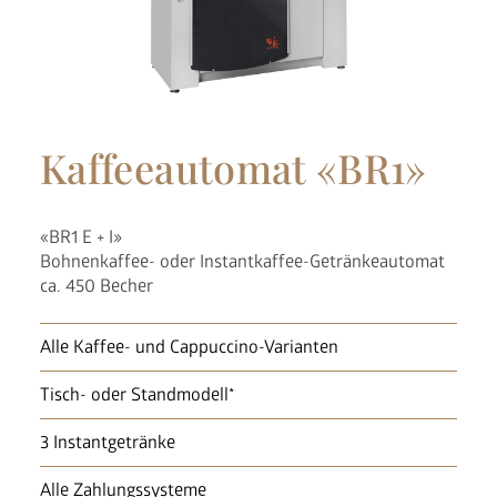
Nespresso Pads
Bohnenkaffee
Instantgenuss
Kaffeeautomat «BR1»
Tee
Aufheller, Zucker & Co
Nespresso Pads
«BR1 E + I»
Jura
Bohnenkaffee- oder Instantkaffee-Getränkeautomat
Becher, Zubehör & Co
ca. 450 Becher
OPUS
Alle Kaffee- und Cappuccino-Varianten
Tisch- oder Standmodell*
3 Instantgetränke
Ansprechpartner
Jobs
Alle Zahlungssysteme