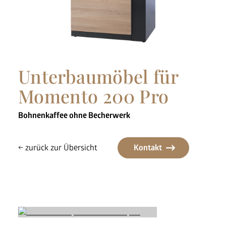
Nespresso Pads
Bohnenkaffee
Instantgenuss
Unterbaumöbel für
Tee
Aufheller, Zucker & Co
Momento 200 Pro
Nespresso Pads
Jura
Bohnenkaffee ohne Becherwerk
Becher, Zubehör & Co
OPUS
← zurück zur Übersicht
Kontakt
Ansprechpartner
Jobs