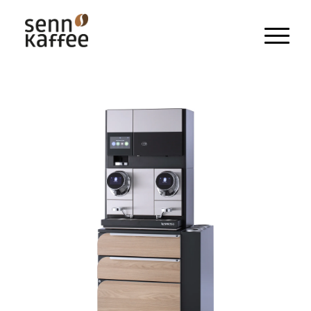
Heissgetränke
Kaltgetränke
Snacks und Frischprodukte
Zahlungssysteme
Kaffeemaschinen
Pflegeprodukte & Zubehör
Maschinen