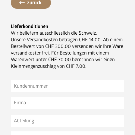
Nespresso Pads
zurück
Bohnenkaffee
Lieferkonditionen
Wir beliefern ausschliesslich die Schweiz.
Instantgenuss
Unsere Versandkosten betragen CHF 14.00. Ab einem
Tee
Bestellwert von CHF 300.00 versenden wir Ihre Ware
Aufheller, Zucker & Co
versandkostenfrei. Für Bestellungen mit einem
Nespresso Pads
Warenwert unter CHF 70.00 berechnen wir einen
Jura
Kleinmengenzuschlag von CHF 7.00.
Becher, Zubehör & Co
OPUS
Ansprechpartner
Jobs