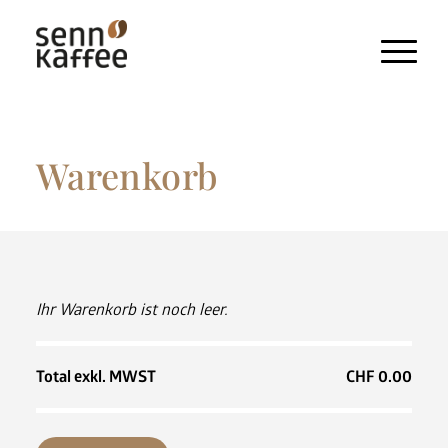
Warenkorb
Heissgetränke
Kaltgetränke
Snacks und Frischprodukte
Zahlungssysteme
Ihr Warenkorb ist noch leer.
Kaffeemaschinen
Pflegeprodukte & Zubehör
Total exkl. MWST
CHF
0.00
Maschinen