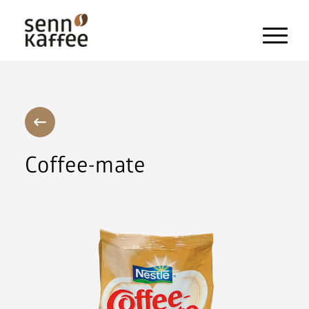
Heissgetränke
Kaltgetränke
Snacks und Frischprodukte
Coffee-mate
Zahlungssysteme
Kaffeemaschinen
Pflegeprodukte & Zubehör
Maschinen