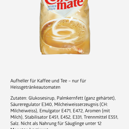
Nespresso Pads
Bohnenkaffee
Instantgenuss
Tee
Aufheller, Zucker & Co
Nespresso Pads
Jura
Becher, Zubehör & Co
OPUS
Aufheller für Kaffee und Tee – nur für 
Heissgetränkeautomaten
Zutaten: Glukosesirup, Palmkernfett (ganz gehärtet), 
Säureregulator E340, Milcheiweisserzeugnis (CH: 
Milcheiweiss), Emulgator E471, E472, Aromen (mit 
Ansprechpartner
Milch), Stabilisator E451, E452, E331, Trennmittel E551, 
Jobs
Salz. Nicht als Nahrung für Säuglinge unter 12 