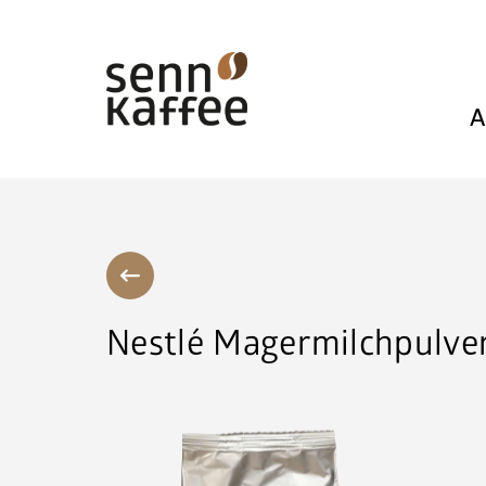
A
Nestlé Magermilchpulve