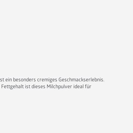
Maschinen
Nespresso Pads
Bohnenkaffee
Instantgenuss
Tee
Aufheller, Zucker & Co
st ein besonders cremiges Geschmackserlebnis. 
Nespresso Pads
ttgehalt ist dieses Milchpulver ideal für 
Jura
Becher, Zubehör & Co
OPUS