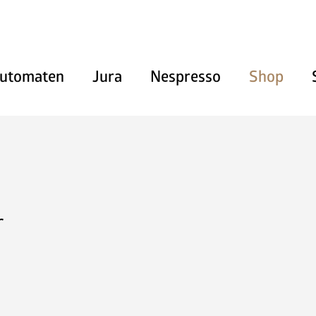
utomaten
Jura
Nespresso
Shop
Heissgetränke
Kaltgetränke
Snacks und Frischprodukte
r
Zahlungssysteme
Kaffeemaschinen
Pflegeprodukte & Zubehör