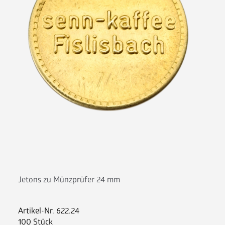
Nespresso Pads
Bohnenkaffee
Instantgenuss
Tee
Aufheller, Zucker & Co
Nespresso Pads
Jura
Becher, Zubehör & Co
OPUS
Jetons zu Münzprüfer 24 mm
Ansprechpartner
Artikel-Nr.
622.24
Jobs
100 Stück