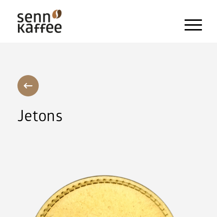
Heissgetränke
Kaltgetränke
Snacks und Frischprodukte
Jetons
Zahlungssysteme
Kaffeemaschinen
Pflegeprodukte & Zubehör
Maschinen