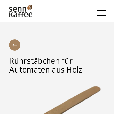
Heissgetränke
Kaltgetränke
Snacks und Frischprodukte
Rührstäbchen für
Zahlungssysteme
Automaten aus Holz
Kaffeemaschinen
Pflegeprodukte & Zubehör
Maschinen