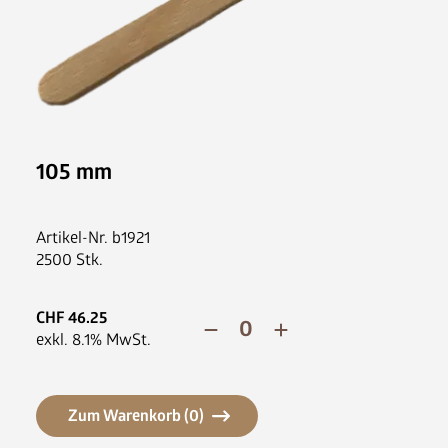
Nespresso Pads
Bohnenkaffee
Instantgenuss
Tee
Aufheller, Zucker & Co
105 mm
Nespresso Pads
Jura
Artikel-Nr.
b1921
Becher, Zubehör & Co
2500 Stk.
OPUS
CHF
46.25
exkl.
8.1
% MwSt.
Ansprechpartner
Zum Warenkorb (
0
)
Jobs