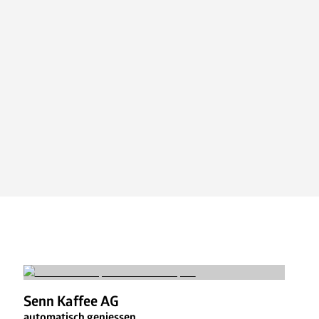
Ansprechpartner
Jobs
News
FAQ
Senn Kaffee AG
automatisch geniessen