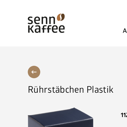
A
Rührstäbchen Plastik
1