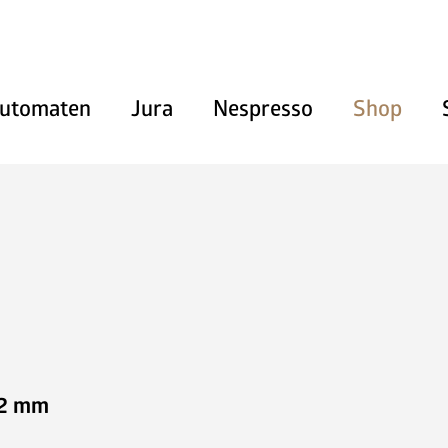
utomaten
Jura
Nespresso
Shop
Heissgetränke
Kaltgetränke
Snacks und Frischprodukte
Zahlungssysteme
12 mm
Kaffeemaschinen
Pflegeprodukte & Zubehör