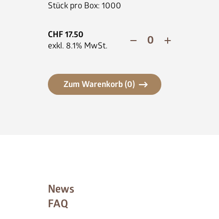
Stück pro Box: 1000
CHF
17.50
exkl.
8.1
% MwSt.
Zum Warenkorb (
0
)
News
FAQ