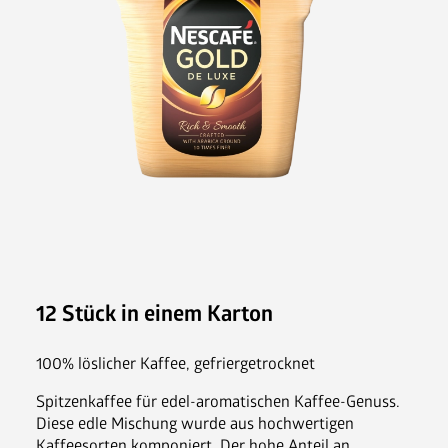
Nespresso Pads
Bohnenkaffee
Instantgenuss
Tee
Aufheller, Zucker & Co
Nespresso Pads
Jura
Becher, Zubehör & Co
OPUS
12 Stück in einem Karton
100% löslicher Kaffee, gefriergetrocknet
Ansprechpartner
Spitzenkaffee für edel-aromatischen Kaffee-Genuss. 
Diese edle Mischung wurde aus hochwertigen 
Jobs
Kaffeesorten komponiert. Der hohe Anteil an 