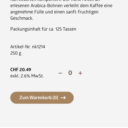
News
erlesenen Arabica-Bohnen verleiht dem Kaffee eine 
FAQ
angenehme Fülle und einen sanft-fruchtigen 
Geschmack.
Packungsinhalt für ca. 125 Tassen
Artikel-Nr.
nk1214
250 g
CHF
20.49
exkl.
2.6
% MwSt.
Zum Warenkorb (
0
)