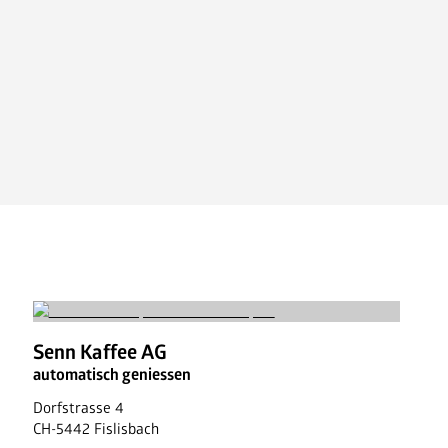
Ansprechpartner
Jobs
News
FAQ
Senn Kaffee AG
automatisch geniessen
Dorfstrasse 4
CH
-
5442
Fislisbach