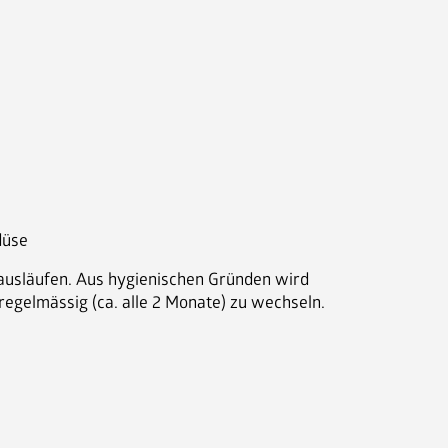
Maschinen
Nespresso Pads
Bohnenkaffee
Instantgenuss
Tee
düse
Aufheller, Zucker & Co
Nespresso Pads
ausläufen. Aus hygienischen Gründen wird
egelmässig (ca. alle 2 Monate) zu wechseln.
Jura
Becher, Zubehör & Co
OPUS