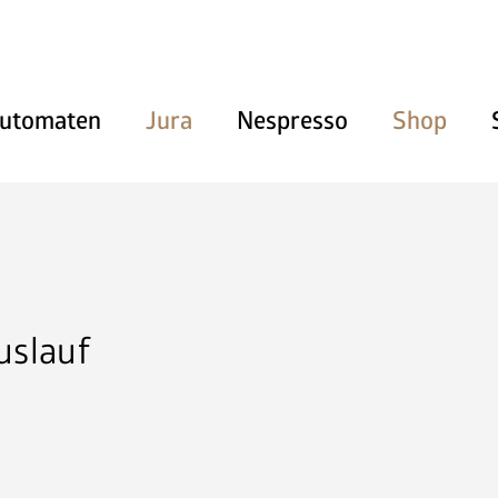
utomaten
Jura
Nespresso
Shop
Heissgetränke
Kaltgetränke
Snacks und Frischprodukte
uslauf
Zahlungssysteme
Kaffeemaschinen
Pflegeprodukte & Zubehör