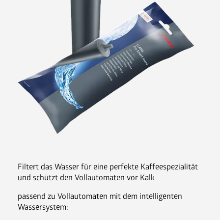
Nespresso Pads
Bohnenkaffee
Instantgenuss
Tee
Aufheller, Zucker & Co
Nespresso Pads
Jura
Becher, Zubehör & Co
OPUS
Filtert das Wasser für eine perfekte Kaffeespezialität 
und schützt den Vollautomaten vor Kalk
passend zu Vollautomaten mit dem intelligenten 
Ansprechpartner
Wassersystem:
Jobs