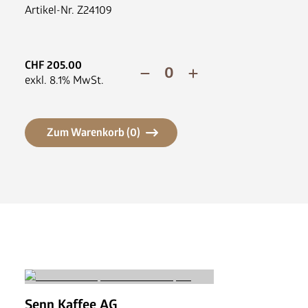
News
Artikel-Nr.
Z24109
FAQ
CHF
205.00
exkl.
8.1
% MwSt.
Zum Warenkorb (
0
)
Senn Kaffee AG