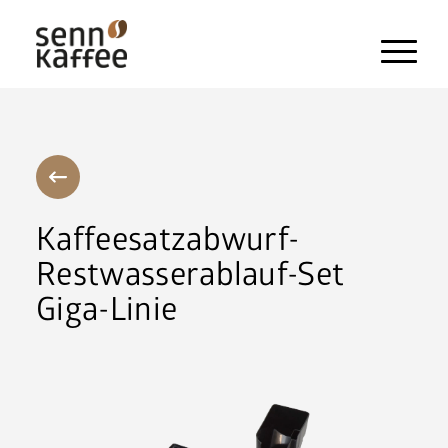
Heissgetränke
Kaltgetränke
Snacks und Frischprodukte
Kaffeesatzabwurf-
Zahlungssysteme
Restwasserablauf-Set
Giga-Linie
Kaffeemaschinen
Pflegeprodukte & Zubehör
Maschinen