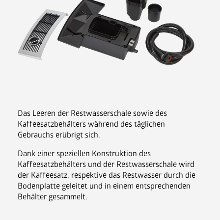
Nespresso Pads
Bohnenkaffee
Instantgenuss
Tee
Aufheller, Zucker & Co
Nespresso Pads
Jura
Das Leeren der Restwasserschale sowie des 
Becher, Zubehör & Co
Kaffeesatzbehälters während des täglichen 
OPUS
Gebrauchs erübrigt sich.
Dank einer speziellen Konstruktion des
Kaffeesatzbehälters und der Restwasserschale wird
der Kaffeesatz, respektive das Restwasser durch die
Bodenplatte geleitet und in einem entsprechenden
Ansprechpartner
Behälter gesammelt.
Jobs