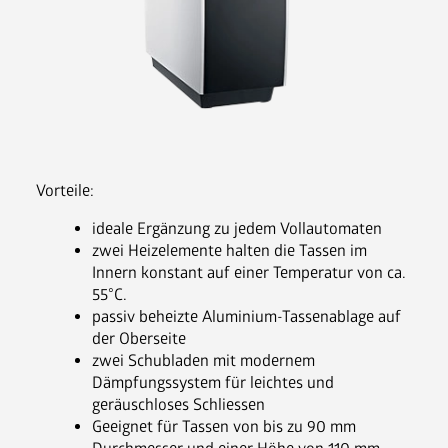
Nespresso Pads
Bohnenkaffee
Instantgenuss
Tee
Aufheller, Zucker & Co
Nespresso Pads
Vorteile:
Jura
ideale Ergänzung zu jedem Vollautomaten
Becher, Zubehör & Co
zwei Heizelemente halten die Tassen im
OPUS
Innern konstant auf einer Temperatur von ca.
55°C.
passiv beheizte Aluminium-Tassenablage auf
der Oberseite
zwei Schubladen mit modernem
Dämpfungssystem für leichtes und
Ansprechpartner
geräuschloses Schliessen
Jobs
Geeignet für Tassen von bis zu 90 mm