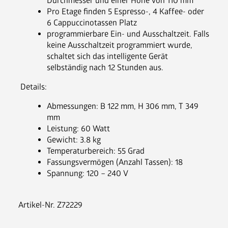
Durchmesser und einer Höhe von 110 mm
News
Pro Etage finden 5 Espresso-, 4 Kaffee- oder
FAQ
6 Cappuccinotassen Platz
programmierbare Ein- und Ausschaltzeit. Falls
keine Ausschaltzeit programmiert wurde,
schaltet sich das intelligente Gerät
selbständig nach 12 Stunden aus.
 Details:
Abmessungen: B 122 mm, H 306 mm, T 349
mm
Leistung: 60 Watt
Gewicht: 3.8 kg
Temperaturbereich: 55 Grad
Fassungsvermögen (Anzahl Tassen): 18
Spannung: 120 – 240 V
Artikel-Nr.
Z72229