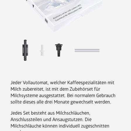
Nespresso Pads
Bohnenkaffee
Instantgenuss
Tee
Aufheller, Zucker & Co
Nespresso Pads
Jura
Becher, Zubehör & Co
OPUS
Jeder Vollautomat, welcher Kaffeespezialitäten mit 
Milch zubereitet, ist mit dem Zubehörset für 
Milchsysteme ausgestattet. Bei normalem Gebrauch 
sollte dieses alle drei Monate gewechselt werden.
Jedes Set besteht aus Milchschläuchen, 
Ansprechpartner
Anschlussteilen und Ansaugstutzen. Die 
Jobs
Milchschläuche können individuell zugeschnitten 