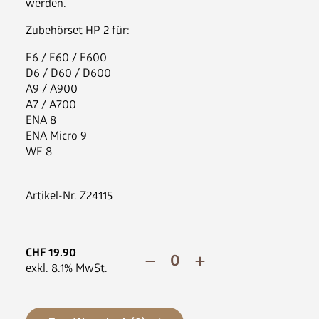
News
werden.
FAQ
Zubehörset HP 2 für:
E6 / E60 / E600
D6 / D60 / D600
A9 / A900
A7 / A700
ENA 8
ENA Micro 9
WE 8
Artikel-Nr.
Z24115
CHF
19.90
exkl.
8.1
% MwSt.