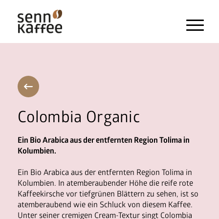
Heissgetränke
Kaltgetränke
Snacks und Frischprodukte
Colombia Organic
Zahlungssysteme
Ein Bio Arabica aus der entfernten Region Tolima in
Kolumbien.
Kaffeemaschinen
Pflegeprodukte & Zubehör
Ein Bio Arabica aus der entfernten Region Tolima in
Kolumbien. In atemberaubender Höhe die reife rote
Kaffeekirsche vor tiefgrünen Blättern zu sehen, ist so
atemberaubend wie ein Schluck von diesem Kaffee.
Maschinen
Unter seiner cremigen Cream-Textur singt Colombia