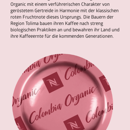
Nespresso Pads
Organic mit einem verführerischen Charakter von
geröstetem Gertreide in Harmonie mit der klassischen
roten Fruchtnote dieses Ursprungs. Die Bauern der
Region Tolima bauen ihren Kaffee nach streng
Bohnenkaffee
biologischen Praktiken an und bewahren ihr Land und
Instantgenuss
ihre Kaffeeernte für die kommenden Generationen.
Tee
Aufheller, Zucker & Co
Nespresso Pads
Jura
Becher, Zubehör & Co
OPUS
Ansprechpartner
Jobs