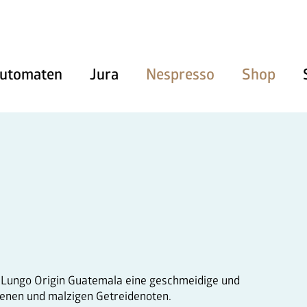
utomaten
Jura
Nespresso
Shop
Heissgetränke
Kaltgetränke
Snacks und Frischprodukte
Zahlungssysteme
Kaffeemaschinen
 Lungo Origin Guatemala eine geschmeidige und
Pflegeprodukte & Zubehör
enen und malzigen Getreidenoten.