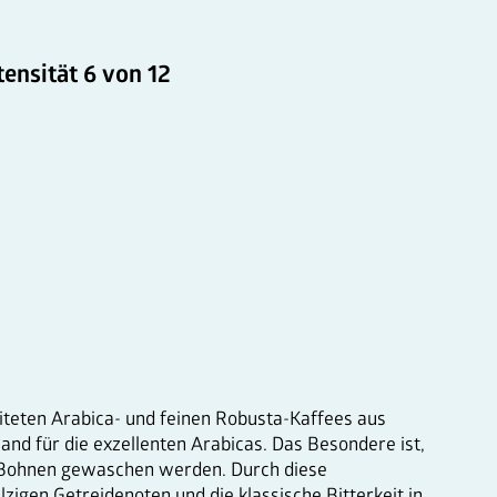
tensität 6 von 12
Maschinen
Nespresso Pads
Bohnenkaffee
Instantgenuss
Tee
Aufheller, Zucker & Co
Nespresso Pads
Jura
Becher, Zubehör & Co
OPUS
iteten Arabica- und feinen Robusta-Kaffees aus
nd für die exzellenten Arabicas. Das Besondere ist,
a-Bohnen gewaschen werden. Durch diese
zigen Getreidenoten und die klassische Bitterkeit in