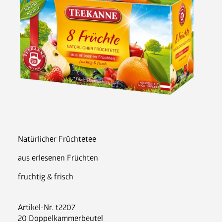
Nespresso Pads
Bohnenkaffee
Instantgenuss
Tee
Aufheller, Zucker & Co
Nespresso Pads
Jura
Becher, Zubehör & Co
OPUS
Natürlicher Früchtetee
aus erlesenen Früchten
fruchtig & frisch
Ansprechpartner
Artikel-Nr.
t2207
Jobs
20 Doppelkammerbeutel