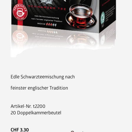
Nespresso Pads
Bohnenkaffee
Instantgenuss
Tee
Aufheller, Zucker & Co
Nespresso Pads
Jura
Becher, Zubehör & Co
Edle Schwarzteemischung nach
OPUS
feinster englischer Tradition
Artikel-Nr.
t2200
20 Doppelkammerbeutel
Ansprechpartner
Jobs
CHF
3.30