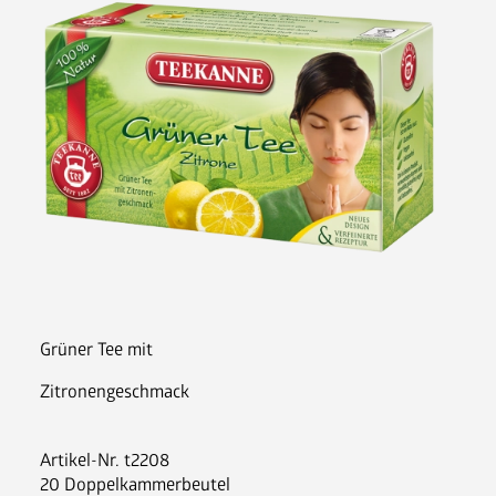
Nespresso Pads
Bohnenkaffee
Instantgenuss
Tee
Aufheller, Zucker & Co
Nespresso Pads
Jura
Becher, Zubehör & Co
OPUS
Grüner Tee mit
Zitronengeschmack
Ansprechpartner
Artikel-Nr.
t2208
Jobs
20 Doppelkammerbeutel