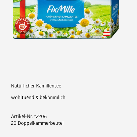
Nespresso Pads
Bohnenkaffee
Instantgenuss
Tee
Aufheller, Zucker & Co
Nespresso Pads
Jura
Becher, Zubehör & Co
OPUS
Natürlicher Kamillentee
wohltuend & bekömmlich
Artikel-Nr.
t2206
Ansprechpartner
20 Doppelkammerbeutel
Jobs