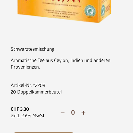
Nespresso Pads
Bohnenkaffee
Instantgenuss
Tee
Aufheller, Zucker & Co
Schwarzteemischung
Nespresso Pads
Aromatische Tee aus Ceylon, Indien und anderen
Jura
Provenienzen.
Becher, Zubehör & Co
OPUS
Artikel-Nr.
t2209
20 Doppelkammerbeutel
CHF
3.30
exkl.
2.6
% MwSt.
Ansprechpartner
Jobs