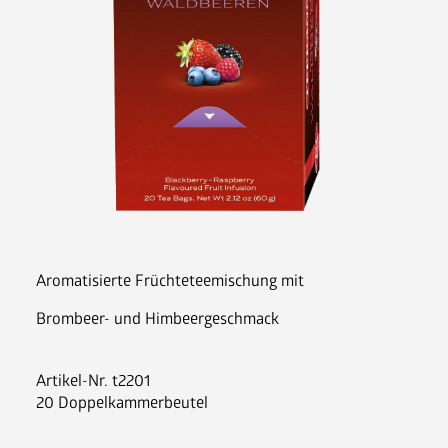
Nespresso Pads
Bohnenkaffee
Instantgenuss
Tee
Aufheller, Zucker & Co
Nespresso Pads
Jura
Becher, Zubehör & Co
OPUS
Aromatisierte Früchteteemischung mit
Brombeer- und Himbeergeschmack
Artikel-Nr.
t2201
Ansprechpartner
20 Doppelkammerbeutel
Jobs